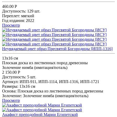
460.00
Р
Доступность:
129 шт.
Переплет:
мягкий
Год издания:
2022
Просмотр
Неувядаемый цвет образ Пресвятой Богородицы [ИПП-1316]
13x16 см
Плоская доска из лиственных пород древесины
Золочение нимба (имитация/поталь)
2 150.00
Р
Доступность:
5 шт.
Артикул:
ИПП-911,
ИПП-1114,
ИПП-1316,
ИПП-1721
Размеры:
13x16 см
Основа:
Плоская доска из лиственных пород древесины
Золочение:
Золочение нимба (имитация/поталь)
Просмотр
Акафист преподобной Марии Египетской