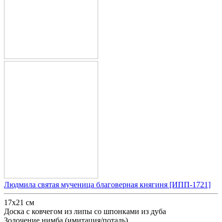
Людмила святая мученица благоверная княгиня [ИПП-1721]
17х21 см
Доска с ковчегом из липы со шпонками из дуба
Золочение нимба (имитация/поталь)