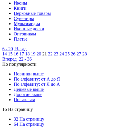
Иконы
Книги
Церковные товары
Сувениры
Мультимедиа
Иконные доски
Оптовикам
Платье
6 - 20
Назад
14
15
16
17
18
19
20
21
22
23
24
25
26
27
28
Вперед
22 - 36
По популярности
Новинки выше
По алфавиту: от А до Я
По алфавиту: от Я до А
Дешевые выше
Дорогие выше
По заказам
16 На страницу
32 На страницу
64 На страницу