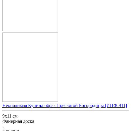
Неопалимая Купина образ Пресвятой Богородицы [ИПФ-911]
9х11 см
Фанерная доска
-