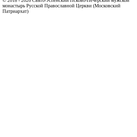
© 2018 - 2026 Свято-Успенский Псково-Печерский мужской
монастырь Русской Православной Церкви (Московский
Патриархат)