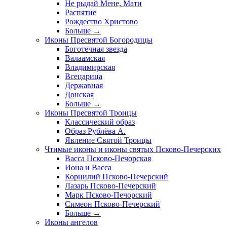
Не рыдай Мене, Мати
Распятие
Рождество Христово
Больше
→
Иконы Пресвятой Богородицы
Боготечная звезда
Валаамская
Владимирская
Всецарица
Державная
Донская
Больше
→
Иконы Пресвятой Троицы
Классический образ
Образ Рублёва А.
Явление Святой Троицы
Чтимые иконы и иконы святых Псково-Печерских
Васса Псково-Печорская
Иона и Васса
Корнилий Псково-Печерский
Лазарь Псково-Печерский
Марк Псково-Печорский
Симеон Псково-Печерский
Больше
→
Иконы ангелов