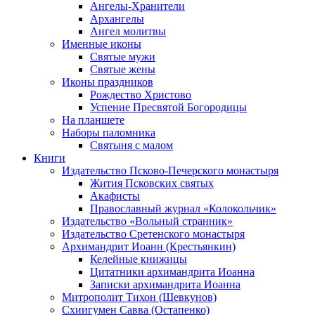
Ангелы-Хранители
Архангелы
Ангел молитвы
Именные иконы
Святые мужи
Святые жены
Иконы праздников
Рождество Христово
Успение Пресвятой Богородицы
На планшете
Наборы паломника
Святыня с малом
Книги
Издательство Псково-Печерского монастыря
Жития Псковских святых
Акафисты
Православный журнал «Колокольчик»
Издательство «Вольный странник»
Издательство Сретенского монастыря
Архимандрит Иоанн (Крестьянкин)
Келейные книжицы
Цитатники архимандрита Иоанна
Записки архимандрита Иоанна
Митрополит Тихон (Шевкунов)
Схиигумен Савва (Остапенко)