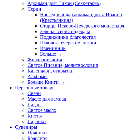
Архимандрит Тихон (Секретарёв)
Серии
Наследный дар архимандрита Иоанна
(Крестьянкина)
Старцы Псково-Печерского монастыря
Зеленая серия надежды
Подвижники благочестия
Псково-Печерские листки
Именинник
Больше
→
Жизнеописания
Святое Писание, молитвословия
Календари, открытки
Альбомы
Больше Книги
→
Церковные товары
Свечи
Масло для лампад
Ладан
Святое масло
Киоты
Ладанки
Сувениры
Пряники
Браслеты