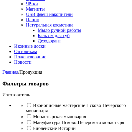
Чётки
Магниты
USB-флеш-накопители
Панно
Натуральная косметика
Мыло ручной работы
Бальзам для губ
Дезодорант
Иконные доски
Оптовикам
Пожертвование
Новости
Главная
/
Продукция
Фильтры товаров
Изготовитель
Иконописные мастерские Псково-Печерского
монастыря
Монастырская мыловарня
Мануфактура Псково-Печерского монастыря
Библейские Истории