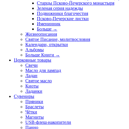
Старцы Псково-Печерского монастыря
Зеленая серия надежды
Подвижники благочестия
Псково-Печерские листки
Именинник
Больше
→
Жизнеописания
Святое Писание, молитвословия
Календари, открытки
Альбомы
Больше Книги
→
Церковные товары
Свечи
Масло для лампад
Ладан
Святое масло
Киоты
Ладанки
Сувениры
Пряники
Браслеты
Чётки
Магниты
USB-флеш-накопители
Панно