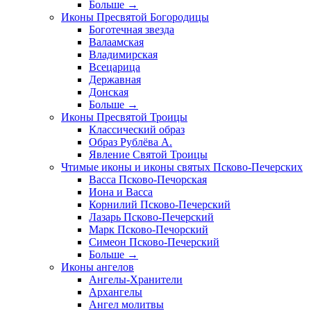
Больше
→
Иконы Пресвятой Богородицы
Боготечная звезда
Валаамская
Владимирская
Всецарица
Державная
Донская
Больше
→
Иконы Пресвятой Троицы
Классический образ
Образ Рублёва А.
Явление Святой Троицы
Чтимые иконы и иконы святых Псково-Печерских
Васса Псково-Печорская
Иона и Васса
Корнилий Псково-Печерский
Лазарь Псково-Печерский
Марк Псково-Печорский
Симеон Псково-Печерский
Больше
→
Иконы ангелов
Ангелы-Хранители
Архангелы
Ангел молитвы