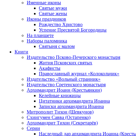
Именные иконы
Святые мужи
Святые жены
Иконы праздников
Рождество Христово
Успение Пресвятой Богородицы
На планшете
Наборы паломника
Святыня с малом
Книги
Издательство Псково-Печерского монастыря
Жития Псковских святых
Акафисты
Православный журнал «Колокольчик»
Издательство «Вольный странник»
Издательство Сретенского монастыря
Архимандрит Иоанн (Крестьянкин)
Келейные книжицы
Цитатники архимандрита Иоанна
Записки архимандрита Иоанна
Митрополит Тихон (Шевкунов)
Схиигумен Савва (Остапенко)
Архимандрит Тихон (Секретарёв)
Серии
Наследный дар архимандрита Иоанна (Кресть