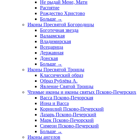
Не рыдай Мене, Мати
Распятие
Рождество Христово
Больше
→
Иконы Пресвятой Богородицы
Боготечная звезда
Валаамская
Владимирская
Всецарица
Державная
Донская
Больше
→
Иконы Пресвятой Троицы
Классический образ
Образ Рублёва А.
Явление Святой Троицы
Чтимые иконы и иконы святых Псково-Печерских
Васса Псково-Печорская
Иона и Васса
Корнилий Псково-Печерский
Лазарь Псково-Печерский
Марк Псково-Печорский
Симеон Псково-Печерский
Больше
→
Иконы ангелов