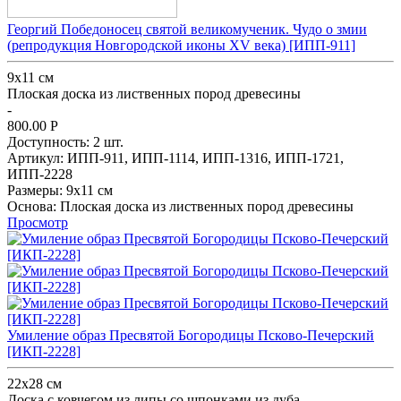
Георгий Победоносец святой великомученик. Чудо о змии
(репродукция Новгородской иконы XV века) [ИПП-911]
9х11 см
Плоская доска из лиственных пород древесины
-
800.00
Р
Доступность:
2 шт.
Артикул:
ИПП-911,
ИПП-1114,
ИПП-1316,
ИПП-1721,
ИПП-2228
Размеры:
9х11 см
Основа:
Плоская доска из лиственных пород древесины
Просмотр
Умиление образ Пресвятой Богородицы Псково-Печерский
[ИКП-2228]
22х28 см
Доска с ковчегом из липы со шпонками из дуба