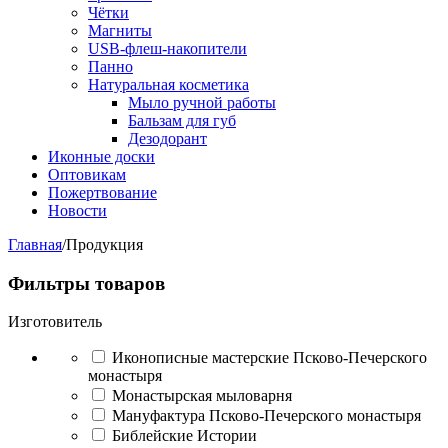
Чётки
Магниты
USB-флеш-накопители
Панно
Натуральная косметика
Мыло ручной работы
Бальзам для губ
Дезодорант
Иконные доски
Оптовикам
Пожертвование
Новости
Главная
/
Продукция
Фильтры товаров
Изготовитель
Иконописные мастерские Псково-Печерского
монастыря
Монастырская мыловарня
Мануфактура Псково-Печерского монастыря
Библейские Истории