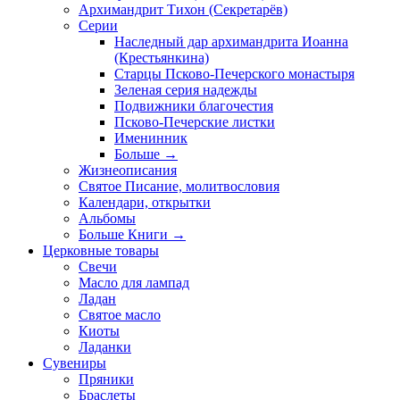
Архимандрит Тихон (Секретарёв)
Серии
Наследный дар архимандрита Иоанна
(Крестьянкина)
Старцы Псково-Печерского монастыря
Зеленая серия надежды
Подвижники благочестия
Псково-Печерские листки
Именинник
Больше
→
Жизнеописания
Святое Писание, молитвословия
Календари, открытки
Альбомы
Больше Книги
→
Церковные товары
Свечи
Масло для лампад
Ладан
Святое масло
Киоты
Ладанки
Сувениры
Пряники
Браслеты