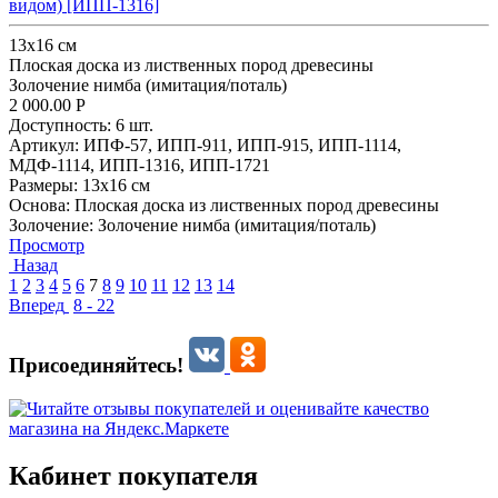
видом) [ИПП-1316]
13x16 см
Плоская доска из лиственных пород древесины
Золочение нимба (имитация/поталь)
2 000.00
Р
Доступность:
6 шт.
Артикул:
ИПФ-57,
ИПП-911,
ИПП-915,
ИПП-1114,
МДФ-1114,
ИПП-1316,
ИПП-1721
Размеры:
13x16 см
Основа:
Плоская доска из лиственных пород древесины
Золочение:
Золочение нимба (имитация/поталь)
Просмотр
Назад
1
2
3
4
5
6
7
8
9
10
11
12
13
14
Вперед
8 - 22
Присоединяйтесь!
Кабинет покупателя