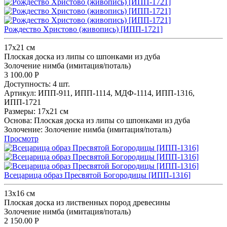
Рождество Христово (живопись) [ИПП-1721]
17х21 см
Плоская доска из липы со шпонками из дуба
Золочение нимба (имитация/поталь)
3 100.00
Р
Доступность:
4 шт.
Артикул:
ИПП-911,
ИПП-1114,
МДФ-1114,
ИПП-1316,
ИПП-1721
Размеры:
17х21 см
Основа:
Плоская доска из липы со шпонками из дуба
Золочение:
Золочение нимба (имитация/поталь)
Просмотр
Всецарица образ Пресвятой Богородицы [ИПП-1316]
13x16 см
Плоская доска из лиственных пород древесины
Золочение нимба (имитация/поталь)
2 150.00
Р