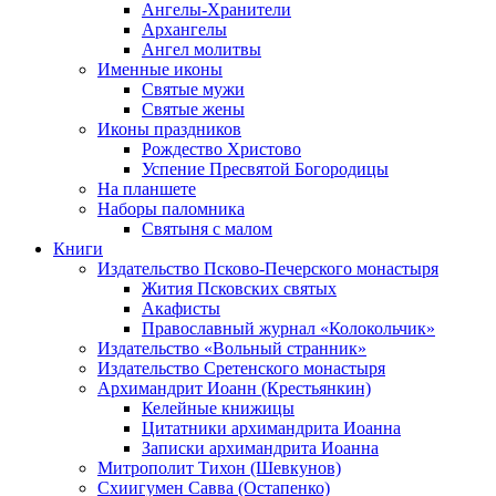
Ангелы-Хранители
Архангелы
Ангел молитвы
Именные иконы
Святые мужи
Святые жены
Иконы праздников
Рождество Христово
Успение Пресвятой Богородицы
На планшете
Наборы паломника
Святыня с малом
Книги
Издательство Псково-Печерского монастыря
Жития Псковских святых
Акафисты
Православный журнал «Колокольчик»
Издательство «Вольный странник»
Издательство Сретенского монастыря
Архимандрит Иоанн (Крестьянкин)
Келейные книжицы
Цитатники архимандрита Иоанна
Записки архимандрита Иоанна
Митрополит Тихон (Шевкунов)
Схиигумен Савва (Остапенко)