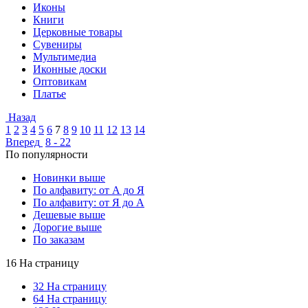
Иконы
Книги
Церковные товары
Сувениры
Мультимедиа
Иконные доски
Оптовикам
Платье
Назад
1
2
3
4
5
6
7
8
9
10
11
12
13
14
Вперед
8 - 22
По популярности
Новинки выше
По алфавиту: от А до Я
По алфавиту: от Я до А
Дешевые выше
Дорогие выше
По заказам
16 На страницу
32 На страницу
64 На страницу