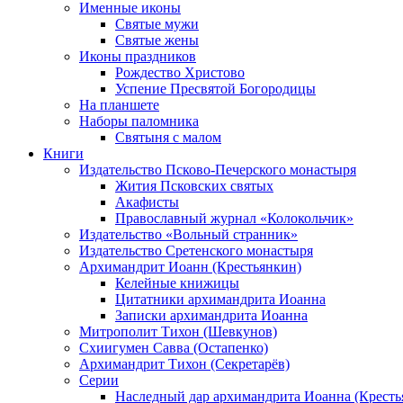
Именные иконы
Святые мужи
Святые жены
Иконы праздников
Рождество Христово
Успение Пресвятой Богородицы
На планшете
Наборы паломника
Святыня с малом
Книги
Издательство Псково-Печерского монастыря
Жития Псковских святых
Акафисты
Православный журнал «Колокольчик»
Издательство «Вольный странник»
Издательство Сретенского монастыря
Архимандрит Иоанн (Крестьянкин)
Келейные книжицы
Цитатники архимандрита Иоанна
Записки архимандрита Иоанна
Митрополит Тихон (Шевкунов)
Схиигумен Савва (Остапенко)
Архимандрит Тихон (Секретарёв)
Серии
Наследный дар архимандрита Иоанна (Кресть