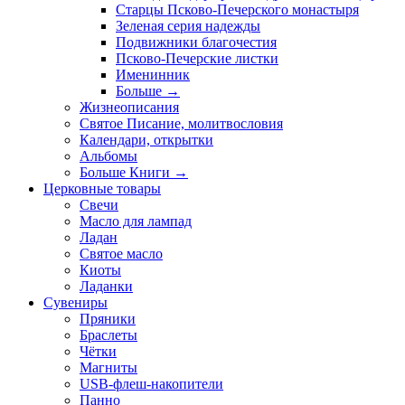
Старцы Псково-Печерского монастыря
Зеленая серия надежды
Подвижники благочестия
Псково-Печерские листки
Именинник
Больше
→
Жизнеописания
Святое Писание, молитвословия
Календари, открытки
Альбомы
Больше Книги
→
Церковные товары
Свечи
Масло для лампад
Ладан
Святое масло
Киоты
Ладанки
Сувениры
Пряники
Браслеты
Чётки
Магниты
USB-флеш-накопители
Панно