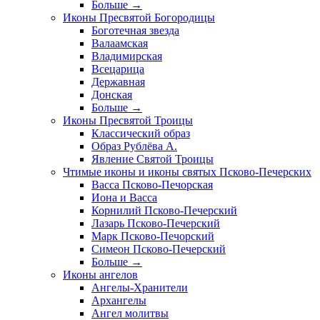
Больше
→
Иконы Пресвятой Богородицы
Боготечная звезда
Валаамская
Владимирская
Всецарица
Державная
Донская
Больше
→
Иконы Пресвятой Троицы
Классический образ
Образ Рублёва А.
Явление Святой Троицы
Чтимые иконы и иконы святых Псково-Печерских
Васса Псково-Печорская
Иона и Васса
Корнилий Псково-Печерский
Лазарь Псково-Печерский
Марк Псково-Печорский
Симеон Псково-Печерский
Больше
→
Иконы ангелов
Ангелы-Хранители
Архангелы
Ангел молитвы