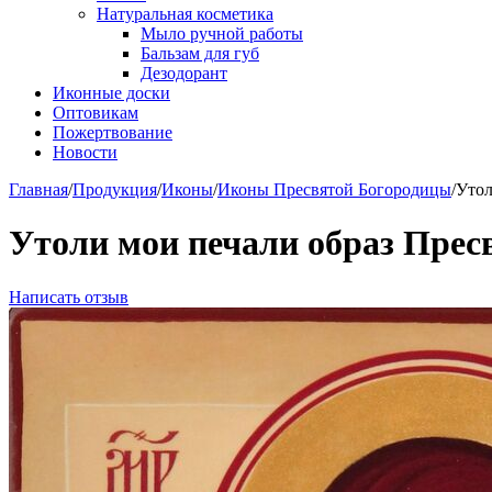
Натуральная косметика
Мыло ручной работы
Бальзам для губ
Дезодорант
Иконные доски
Оптовикам
Пожертвование
Новости
Главная
/
Продукция
/
Иконы
/
Иконы Пресвятой Богородицы
/
Утол
Утоли мои печали образ Прес
Написать отзыв