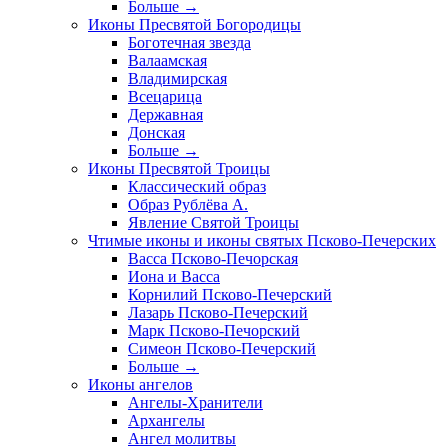
Больше
→
Иконы Пресвятой Богородицы
Боготечная звезда
Валаамская
Владимирская
Всецарица
Державная
Донская
Больше
→
Иконы Пресвятой Троицы
Классический образ
Образ Рублёва А.
Явление Святой Троицы
Чтимые иконы и иконы святых Псково-Печерских
Васса Псково-Печорская
Иона и Васса
Корнилий Псково-Печерский
Лазарь Псково-Печерский
Марк Псково-Печорский
Симеон Псково-Печерский
Больше
→
Иконы ангелов
Ангелы-Хранители
Архангелы
Ангел молитвы