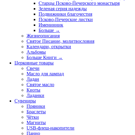
Старцы Псково-Печерского монастыря
Зеленая серия надежды
Подвижники благочестия
Псково-Печерские листки
Именинник
Больше
→
Жизнеописания
Святое Писание, молитвословия
Календари, открытки
Альбомы
Больше Книги
→
Церковные товары
Свечи
Масло для лампад
Ладан
Святое масло
Киоты
Ладанки
Сувениры
Пряники
Браслеты
Чётки
Магниты
USB-флеш-накопители
Панно