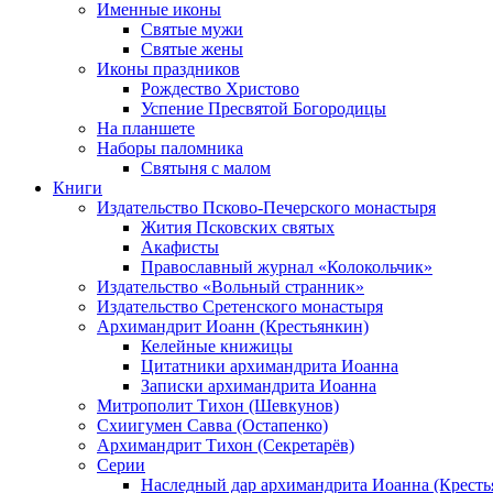
Именные иконы
Святые мужи
Святые жены
Иконы праздников
Рождество Христово
Успение Пресвятой Богородицы
На планшете
Наборы паломника
Святыня с малом
Книги
Издательство Псково-Печерского монастыря
Жития Псковских святых
Акафисты
Православный журнал «Колокольчик»
Издательство «Вольный странник»
Издательство Сретенского монастыря
Архимандрит Иоанн (Крестьянкин)
Келейные книжицы
Цитатники архимандрита Иоанна
Записки архимандрита Иоанна
Митрополит Тихон (Шевкунов)
Схиигумен Савва (Остапенко)
Архимандрит Тихон (Секретарёв)
Серии
Наследный дар архимандрита Иоанна (Кресть