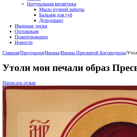
Натуральная косметика
Мыло ручной работы
Бальзам для губ
Дезодорант
Иконные доски
Оптовикам
Пожертвование
Новости
Главная
/
Продукция
/
Иконы
/
Иконы Пресвятой Богородицы
/
Утол
Утоли мои печали образ Прес
Написать отзыв