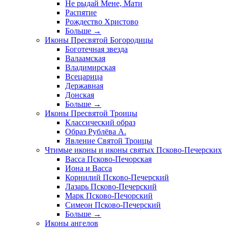
Не рыдай Мене, Мати
Распятие
Рождество Христово
Больше
→
Иконы Пресвятой Богородицы
Боготечная звезда
Валаамская
Владимирская
Всецарица
Державная
Донская
Больше
→
Иконы Пресвятой Троицы
Классический образ
Образ Рублёва А.
Явление Святой Троицы
Чтимые иконы и иконы святых Псково-Печерских
Васса Псково-Печорская
Иона и Васса
Корнилий Псково-Печерский
Лазарь Псково-Печерский
Марк Псково-Печорский
Симеон Псково-Печерский
Больше
→
Иконы ангелов