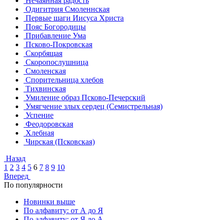
Нечаянная радость
Одигитрия Смоленнская
Первые шаги Иисуса Христа
Пояс Богородицы
Прибавление Ума
Псково-Покровская
Скорбящая
Скоропослушница
Смоленская
Спорительница хлебов
Тихвинская
Умиление образ Псково-Печерский
Умягчение злых сердец (Семистрельная)
Успение
Феодоровская
Хлебная
Чирская (Псковская)
Назад
1
2
3
4
5
6
7
8
9
10
Вперед
По популярности
Новинки выше
По алфавиту: от А до Я
По алфавиту: от Я до А