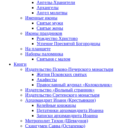
Ангелы-Хранители
Архангелы
Ангел молитвы
Именные иконы
Святые мужи
Святые жены
Иконы праздников
Рождество Христово
Успение Пресвятой Богородицы
На планшете
Наборы паломника
Святыня с малом
Книги
Издательство Псково-Печерского монастыря
Жития Псковских святых
Акафисты
Православный журнал «Колокольчик»
Издательство «Вольный странник»
Издательство Сретенского монастыря
Архимандрит Иоанн (Крестьянкин)
Келейные книжицы
Цитатники архимандрита Иоанна
Записки архимандрита Иоанна
Митрополит Тихон (Шевкунов)
Схиигумен Савва (Остапенко)