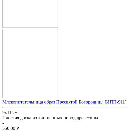
Млекопитательница образ Пресвятой Богородицы [ИПП-911]
9х11 см
Плоская доска из лиственных пород древесины
-
550.00
Р