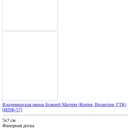
Владимирская икона Божией Матери (Копия, Византия, ГТК)
[ИПФ-57]
5x7 см
Фанерная доска
-