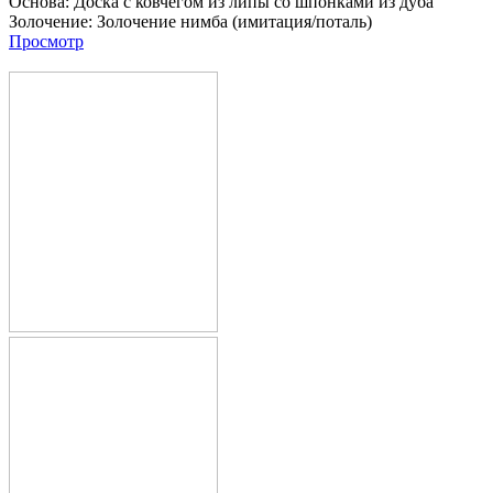
Основа:
Доска с ковчегом из липы со шпонками из дуба
Золочение:
Золочение нимба (имитация/поталь)
Просмотр