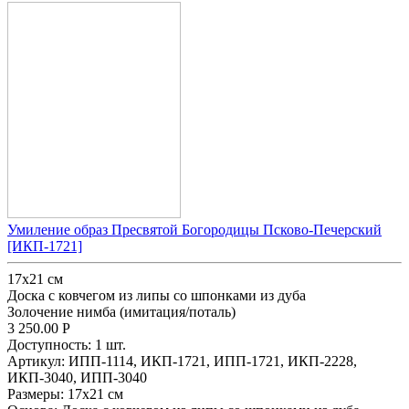
Умиление образ Пресвятой Богородицы Псково-Печерский
[ИКП-1721]
17х21 см
Доска с ковчегом из липы со шпонками из дуба
Золочение нимба (имитация/поталь)
3 250.00
Р
Доступность:
1 шт.
Артикул:
ИПП-1114,
ИКП-1721,
ИПП-1721,
ИКП-2228,
ИКП-3040,
ИПП-3040
Размеры:
17х21 см