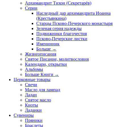
Архимандрит Тихон (Секретарёв)
Серии
Наследный дар архимандрита Иоанна
(Крестьянкина)
Старцы Псково-Печерского монастыря
Зеленая серия надежды
Подвижники благочестия
Псково-Печерские листки
Именинник
Больше
→
Жизнеописания
Святое Писание, молитвословия
Календари, открытки
Альбомы
Больше Книги
→
Церковные товары
Свечи
Масло для лампад
Ладан
Святое масло
Киоты
Ладанки
Сувениры
Пряники
Браслеты