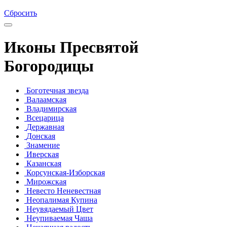
Сбросить
Иконы Пресвятой
Богородицы
Боготечная звезда
Валаамская
Владимирская
Всецарица
Державная
Донская
Знамение
Иверская
Казанская
Корсунская-Изборская
Мирожская
Невесто Неневестная
Неопалимая Купина
Неувядаемый Цвет
Неупиваемая Чаша