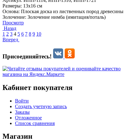
Артикул:
ИПП-1114,
ИПП-1316,
ИПП-1721
Размеры:
13x16 см
Основа:
Плоская доска из лиственных пород древесины
Золочение:
Золочение нимба (имитация/поталь)
Просмотр
Назад
1
2
3
4
5
6
7
8
9
10
Вперед
Присоединяйтесь!
Кабинет покупателя
Войти
Создать учетную запись
Заказы
Отложенное
Список сравнения
Магазин