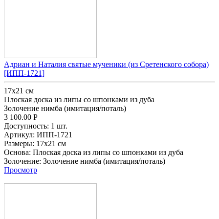
Адриан и Наталия святые мученики (из Сретенского собора)
[ИПП-1721]
17х21 см
Плоская доска из липы со шпонками из дуба
Золочение нимба (имитация/поталь)
3 100.00
Р
Доступность:
1 шт.
Артикул:
ИПП-1721
Размеры:
17х21 см
Основа:
Плоская доска из липы со шпонками из дуба
Золочение:
Золочение нимба (имитация/поталь)
Просмотр