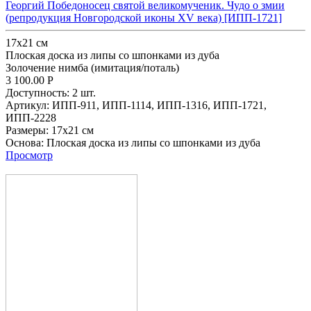
Георгий Победоносец святой великомученик. Чудо о змии
(репродукция Новгородской иконы XV века) [ИПП-1721]
17х21 см
Плоская доска из липы со шпонками из дуба
Золочение нимба (имитация/поталь)
3 100.00
Р
Доступность:
2 шт.
Артикул:
ИПП-911,
ИПП-1114,
ИПП-1316,
ИПП-1721,
ИПП-2228
Размеры:
17х21 см
Основа:
Плоская доска из липы со шпонками из дуба
Просмотр