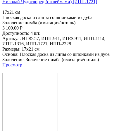
Николай Чудотворец (с клеймами) [ИПП-1721]
17х21 см
Плоская доска из липы со шпонками из дуба
Золочение нимба (имитация/поталь)
3 100.00
Р
Доступность:
4 шт.
Артикул:
ИПФ-57,
ИПП-911,
ИПФ-911,
ИПП-1114,
ИПП-1316,
ИПП-1721,
ИПП-2228
Размеры:
17х21 см
Основа:
Плоская доска из липы со шпонками из дуба
Золочение:
Золочение нимба (имитация/поталь)
Просмотр