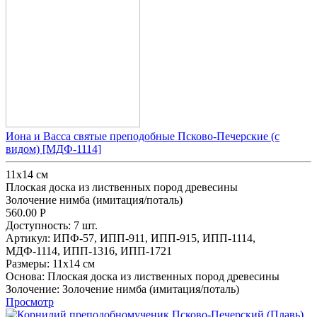
Иона и Васса святые преподобные Псково-Печерские (с
видом) [МДФ-1114]
11х14 см
Плоская доска из лиственных пород древесины
Золочение нимба (имитация/поталь)
560.00
Р
Доступность:
7 шт.
Артикул:
ИПФ-57,
ИПП-911,
ИПП-915,
ИПП-1114,
МДФ-1114,
ИПП-1316,
ИПП-1721
Размеры:
11х14 см
Основа:
Плоская доска из лиственных пород древесины
Золочение:
Золочение нимба (имитация/поталь)
Просмотр