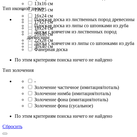
13x16 см
Тип иконной доски
13х25 см
16x24 см
Плоская доска из лиственных пород древесины
17х21 см
Плоская доска из липы со шпонками из дуба
18x24 см
Доска с ковчегом из лиственных пород
20x40 см
древесины
22х28 см
Доска с ковчегом из липы со шпонками из дуба
30x40 см
Фанерная доска
По этим критериям поиска ничего не найдено
Тип золочения
-
Золочение частичное (имитация/поталь)
Золочение нимба (имитация/поталь)
Золочение фона (имитация/поталь)
Золочение фона (сусальное)
По этим критериям поиска ничего не найдено
Сбросить