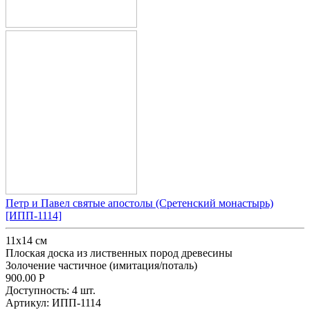
Петр и Павел святые апостолы (Сретенский монастырь)
[ИПП-1114]
11х14 см
Плоская доска из лиственных пород древесины
Золочение частичное (имитация/поталь)
900.00
Р
Доступность:
4 шт.
Артикул:
ИПП-1114