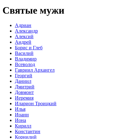
Святые мужи
Адриан
Александр
Алексий
Андрей
Борис и Глеб
Василий
Владимир
Всеволод
Гавриил Архангел
Георгий
Даниил
Дмитрий
Довмонт
Иеремия
Иларион Троицкий
Илья
Иоанн
Иона
Кирилл
Константин
Корнилий