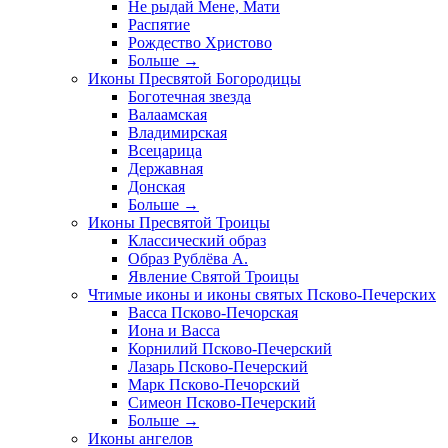
Не рыдай Мене, Мати
Распятие
Рождество Христово
Больше
→
Иконы Пресвятой Богородицы
Боготечная звезда
Валаамская
Владимирская
Всецарица
Державная
Донская
Больше
→
Иконы Пресвятой Троицы
Классический образ
Образ Рублёва А.
Явление Святой Троицы
Чтимые иконы и иконы святых Псково-Печерских
Васса Псково-Печорская
Иона и Васса
Корнилий Псково-Печерский
Лазарь Псково-Печерский
Марк Псково-Печорский
Симеон Псково-Печерский
Больше
→
Иконы ангелов