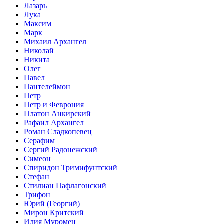
Лазарь
Лука
Максим
Марк
Михаил Архангел
Николай
Никита
Олег
Павел
Пантелеймон
Петр
Петр и Феврония
Платон Анкирский
Рафаил Архангел
Роман Сладкопевец
Серафим
Сергий Радонежский
Симеон
Спиридон Тримифунтский
Стефан
Стилиан Пафлагонский
Трифон
Юрий (Георгий)
Мирон Критский
Илия Муромец