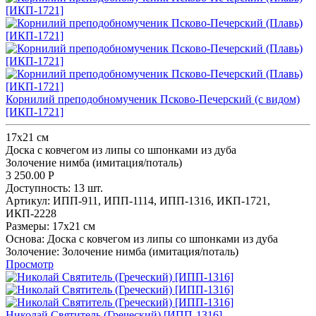
Корнилий преподобномученик Псково-Печерский (с видом)
[ИКП-1721]
17х21 см
Доска с ковчегом из липы со шпонками из дуба
Золочение нимба (имитация/поталь)
3 250.00
Р
Доступность:
13 шт.
Артикул:
ИПП-911,
ИПП-1114,
ИПП-1316,
ИКП-1721,
ИКП-2228
Размеры:
17х21 см
Основа:
Доска с ковчегом из липы со шпонками из дуба
Золочение:
Золочение нимба (имитация/поталь)
Просмотр
Николай Святитель (Греческий) [ИПП-1316]