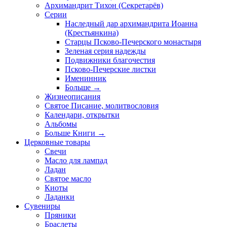
Архимандрит Тихон (Секретарёв)
Серии
Наследный дар архимандрита Иоанна
(Крестьянкина)
Старцы Псково-Печерского монастыря
Зеленая серия надежды
Подвижники благочестия
Псково-Печерские листки
Именинник
Больше
→
Жизнеописания
Святое Писание, молитвословия
Календари, открытки
Альбомы
Больше Книги
→
Церковные товары
Свечи
Масло для лампад
Ладан
Святое масло
Киоты
Ладанки
Сувениры
Пряники
Браслеты