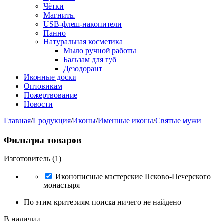
Чётки
Магниты
USB-флеш-накопители
Панно
Натуральная косметика
Мыло ручной работы
Бальзам для губ
Дезодорант
Иконные доски
Оптовикам
Пожертвование
Новости
Главная
/
Продукция
/
Иконы
/
Именные иконы
/
Святые мужи
Фильтры товаров
Изготовитель (1)
Иконописные мастерские Псково-Печерского
монастыря
По этим критериям поиска ничего не найдено
В наличии