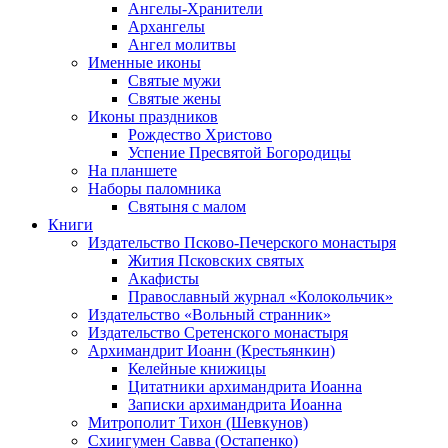
Ангелы-Хранители
Архангелы
Ангел молитвы
Именные иконы
Святые мужи
Святые жены
Иконы праздников
Рождество Христово
Успение Пресвятой Богородицы
На планшете
Наборы паломника
Святыня с малом
Книги
Издательство Псково-Печерского монастыря
Жития Псковских святых
Акафисты
Православный журнал «Колокольчик»
Издательство «Вольный странник»
Издательство Сретенского монастыря
Архимандрит Иоанн (Крестьянкин)
Келейные книжицы
Цитатники архимандрита Иоанна
Записки архимандрита Иоанна
Митрополит Тихон (Шевкунов)
Схиигумен Савва (Остапенко)